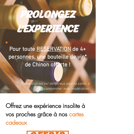
PROLONGEZ
L'EXPERIENCE
Pour toute
RESERVATION
de 4+
personnes, une bouteille de vin*
de Chinon offerte !
*L'abus d'alcool est dangereux pour la santé, à
consommer avec modération.
Offrez une expérience insolite à
vos proches grâce à nos
cartes
cadeaux