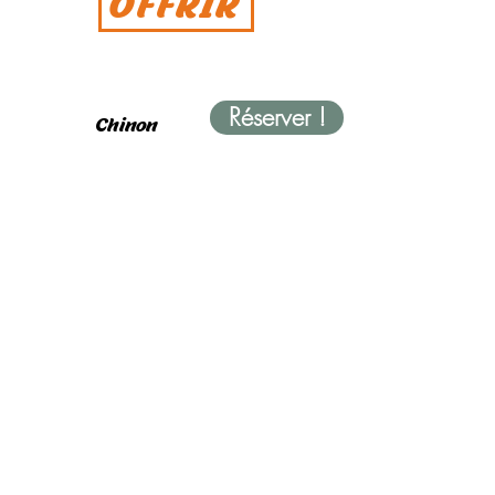
OFFRIR
Réserver !
Chinon
Vintage
Tour
contact@chinonvintagetour.fr
06.98.38.29.28
Contactez-nous
Prénom