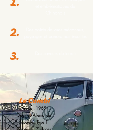
1.
et emblématiques du
Chinonais
Des points de vues méconnus,
2.
paysages et panoramas insolites
Des saveurs du terroir
3.
Le Combi
Année : 1965
Origine : Allemande
Modèle : Type 1
Capacité : 7 places