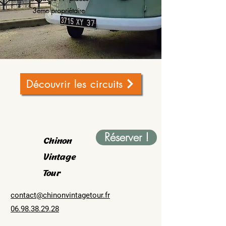
3ème propriétaire
Découvrir les circuits
Réserver !
Chinon
Vintage
Tour
contact@chinonvintagetour.fr
06.98.38.29.28