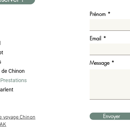
Prénom
Email
l
pt
s
Message
e de Chinon
 Prestations
parlent
Envoyer
e voyage Chinon
YAK