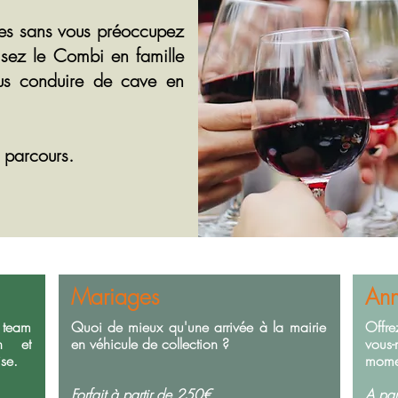
aves sans vous préoccupez
tisez le Combi en famille
ous conduire de cave en
 parcours.
Mariages
Ann
 team
Quoi de mieux qu'une arrivée à la mairie
Offre
on et
en véhicule de collection ?
vous
se.
momen
Forfait à partir de 250€.
A par